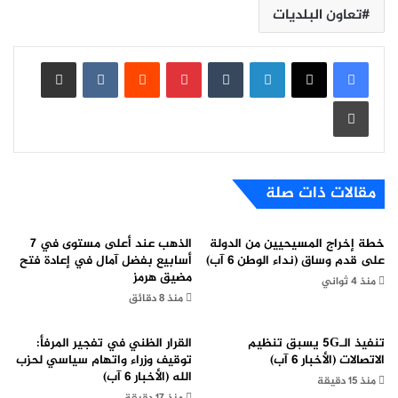
تعاون البلديات
لينكدإن
بينتيريست
مشاركة عبر البريد
طباعة
مقالات ذات صلة
خطة إخراج المسيحيين من الدولة
الذهب عند أعلى مستوى في 7
على قدم وساق (نداء الوطن 6 آب)
أسابيع بفضل آمال في إعادة فتح
مضيق هرمز
منذ 4 ثواني
منذ 8 دقائق
تنفيذ الـ5G يسبق تنظيم
القرار الظني في تفجير المرفأ:
الاتصالات (الأخبار 6 آب)
توقيف وزراء واتهام سياسي لحزب
الله (الأخبار 6 آب)
منذ 15 دقيقة