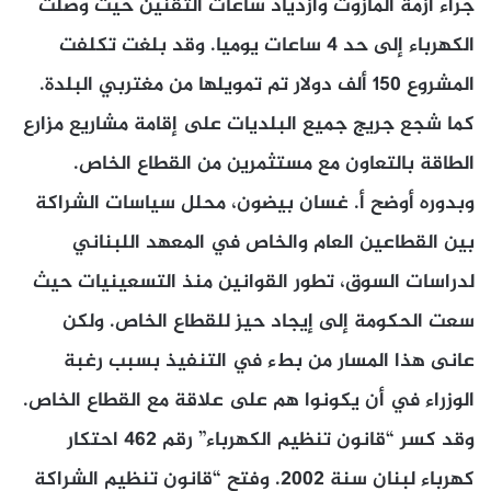
جراء أزمة المازوت وازدياد ساعات التقنين حيث وصلت
الكهرباء إلى حد 4 ساعات يوميا. وقد بلغت تكلفت
المشروع 150 ألف دولار تم تمويلها من مغتربي البلدة.
كما شجع جريج جميع البلديات على إقامة مشاريع مزارع
الطاقة بالتعاون مع مستثمرين من القطاع الخاص.
وبدوره أوضح أ. غسان بيضون، محلل سياسات الشراكة
بين القطاعين العام والخاص في المعهد اللبناني
لدراسات السوق، تطور القوانين منذ التسعينيات حيث
سعت الحكومة إلى إيجاد حيز للقطاع الخاص. ولكن
عانى هذا المسار من بطء في التنفيذ بسبب رغبة
الوزراء في أن يكونوا هم على علاقة مع القطاع الخاص.
وقد كسر “قانون تنظيم الكهرباء” رقم 462 احتكار
كهرباء لبنان سنة 2002. وفتح “قانون تنظيم الشراكة