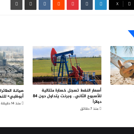
X
أسعار النفط تسجل خسارة متتالية
صيانة الطائرا
للأسبوع الثاني.. وبرنت يتداول دون 84
أبوظبي» للنمو 28% في النصف ا
دولاراً
منذ 14 دقيقة
منذ 7 دقائق