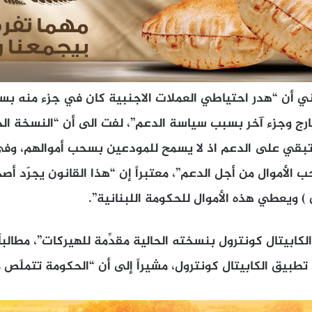
ي أن “هدر احتياطي العملات الاجنبية كان في جزء منه بس
ارج وجزء آخر بسبب سياسة الدعم”، لفت الى أن “النسخة الح
ل تبقي على الدعم اذ لا يسمح للمودعين بسحب أموالهم، وف
حب الأموال من أجل الدعم”، معتبراً إن “هذا القانون يجرّد أ
 ويعطي هذه الأموال للحكومة اللبنانية”.
لكابيتال كونترول بنسخته الحالية مقدِّمة للهيركات”، مطالب
تطبيق الكابيتال كونترول، مشيراً إلى أن “الحكومة تتملّص من