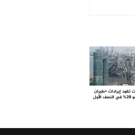
ت تقود إيرادات «طيران
لأول