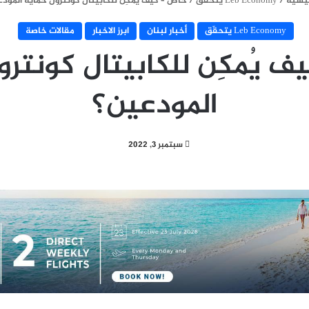
ئيسية
/
Leb Economy يتحقّق
/
خاص – كيف يُمكِن للكابيتال كونترول حماية المود
Leb Economy يتحقّق
أخبار لبنان
ابرز الاخبار
مقالات خاصة
ف يُمكِن للكابيتال كونترو
المودعين؟
سبتمبر 3, 2022