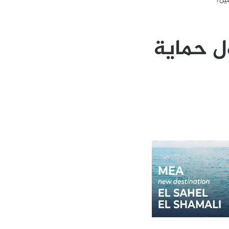
عين؟
ل حماية