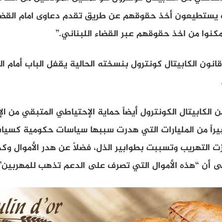
 يستطيعون أخذ حقوقهم عن طريق تقدم دعاوى امام القضاء 
كنوا من اخذ حقوقهم عبر القضاء اللبناني.”
قانون الكابيتال كونترول بنسخته الحالية يقفل الباب أمام ا
 الكابيتال الكونترول أيضاً حماية الإحتياطي المتبقي من ال
كبيراً من المليارات التي هدرت سببها سياسات حكومية كسي
ت التهريب وتسببت بطوابير الذل، فضلاً عن هدر الأموال وك
لى أن “هذه الأموال التي تصرف على الدعم تذهب للمهربين”