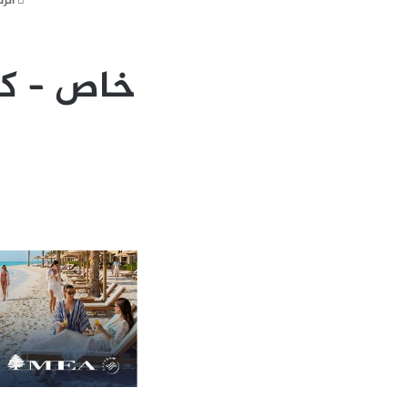
الر
خاص – كي