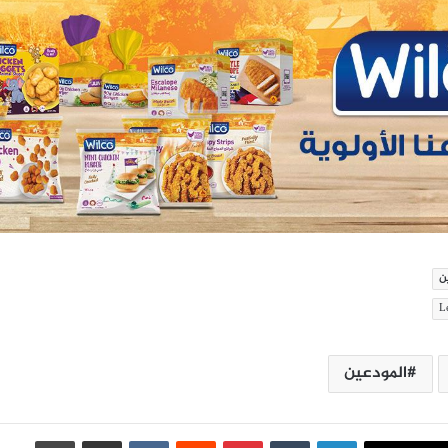
ن
المودعين
لينكدإن
بينتيريست
مشاركة عبر البريد
طباعة