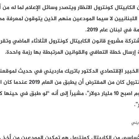
كابيتال كونترول الانظار ويتصدر وسائل الإعلام لما له من
لبنانيين لا سيما المودعين منهم الذين يتوقون لمعرفة مصي
في لبنان عام 2019.
تركة مشروع قانون الكابيتال كونترول الثلاثاء الماضي وتقر
إرسال خطة التعافي والقوانين المرتبطة بها رزمة واحدة.
مليار دولار، بينما اليوم اصبح 10 مليار دولار”، مشيراً إلى أنه “لو طبق في 
ديني
أساسي من الكابيتال كونترول هو تمكين المودعين من أخ