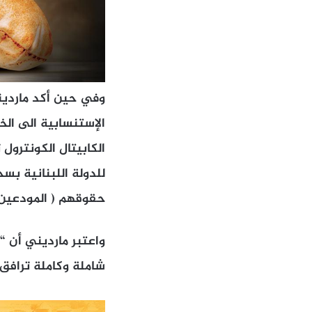
وفي حين أكد ماردين
الإستنسابية الى الخ
الكابيتال الكونترو
للدولة اللبنانية بس
حقوقهم ( المودعين )
واعتبر مارديني أن “ا
شاملة وكاملة ترافق 