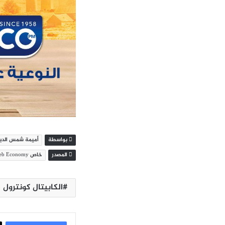
بواسطة
أميمة شمس الدي
المصدر
خاص Leb Economy
الكابيتال كونترول