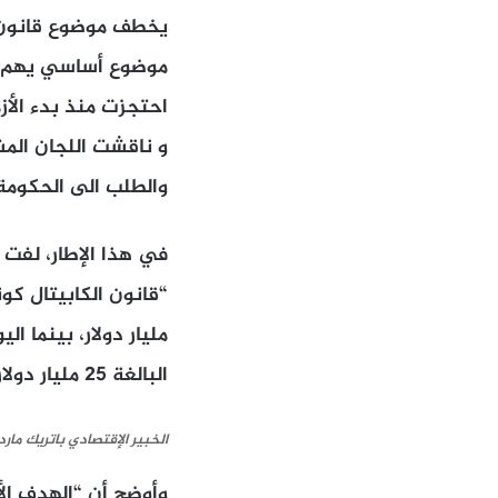
يخطف موضوع قانون ال
موضوع أساسي يهم ال
احتجزت منذ بدء الأزمة 
و ناقشت اللجان المش
والطلب الى الحكومة 
البالغة 25 مليار دولار”.
الخبير الإقتصادي باتريك مار
وأوضح أن “الهدف ال