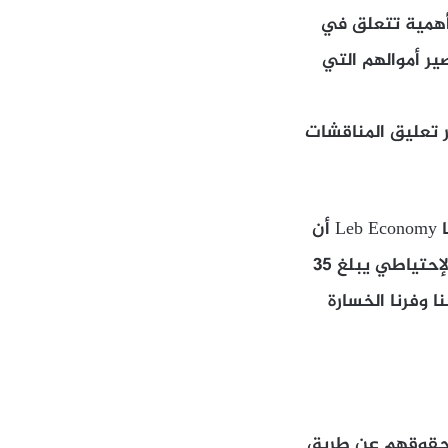
 أهمية تتعلق في
ر أموالهم التي
ر تعليق المناقشات
في هذا الإطار، لفت الخبير الإقتصادي الدكتور باتريك مارديني في حديث لموقعنا Leb Economy أن
“قانون الكابيتال كونترول كان من المفترض أن يطبق من العام 2019 عندما كان الإحتياطي يبلغ 35
حينها كنا وفرنا الخسارة
ذ حقوقهم عن طريق